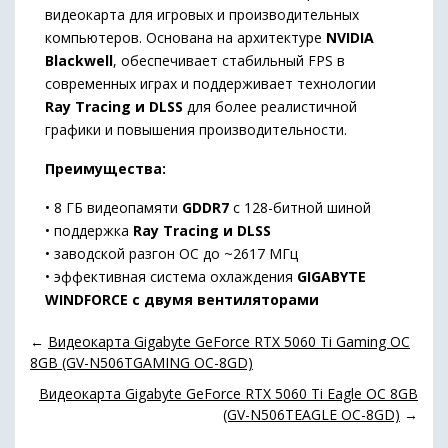
видеокарта
для
игровых
и
производительных
компьютеров.
Основана
на
архитектуре
NVIDIA
Blackwell
,
обеспечивает
стабильный
FPS
в
современных
играх
и
поддерживает
технологии
Ray
Tracing
и
DLSS
для
более
реалистичной
графики
и
повышения
производительности.
Преимущества:
•
8
ГБ
видеопамяти
GDDR7
с
128-
битной
шиной
•
поддержка
Ray
Tracing
и
DLSS
•
заводской
разгон
OC
до ~
2617
МГц
•
эффективная
система
охлаждения
GIGABYTE
WINDFORCE
с
двумя
вентиляторами
←
Видеокарта Gigabyte GeForce RTX 5060 Ti Gaming OC
8GB (GV-N506TGAMING OC-8GD)
Видеокарта Gigabyte GeForce RTX 5060 Ti Eagle OC 8GB
(GV-N506TEAGLE OC-8GD)
→