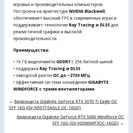
игровых
и
производительных
компьютеров.
Построена
на
архитектуре
NVIDIA
Blackwell
,
обеспечивает
высокий
FPS
в
современных
играх
и
поддерживает
технологии
Ray
Tracing
и
DLSS
для
реалистичной
графики
и
высокой
производительности.
Преимущества:
•
16
ГБ
видеопамяти
GDDR7
с
256-
битной
шиной
•
поддержка
Ray
Tracing
и
DLSS
•
заводской
разгон
OC
до ~
2730
МГц
•
эффективная
система
охлаждения
GIGABYTE
WINDFORCE
с
тремя
вентиляторами
←
Видеокарта Gigabyte GeForce RTX 5070 Ti Eagle OC
SFF 16G (GV-N507TEAGLE OC-16GD)
Видеокарта Gigabyte GeForce RTX 5080 Windforce OC
SFF 16G (GV-N5080WF3OC-16GD)
→