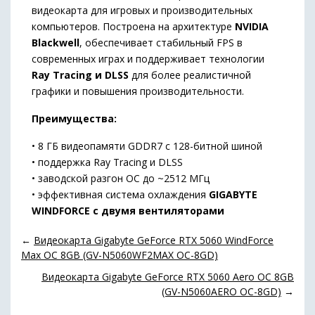
видеокарта
для
игровых
и
производительных
компьютеров.
Построена
на
архитектуре
NVIDIA
Blackwell
,
обеспечивает
стабильный
FPS
в
современных
играх
и
поддерживает
технологии
Ray
Tracing
и
DLSS
для
более
реалистичной
графики
и
повышения
производительности.
Преимущества:
•
8
ГБ
видеопамяти
GDDR7
с
128-
битной
шиной
•
поддержка
Ray
Tracing
и
DLSS
•
заводской
разгон
OC
до ~
2512
МГц
•
эффективная
система
охлаждения
GIGABYTE
WINDFORCE
с
двумя
вентиляторами
←
Видеокарта Gigabyte GeForce RTX 5060 WindForce
Max OC 8GB (GV-N5060WF2MAX OC-8GD)
Видеокарта Gigabyte GeForce RTX 5060 Aero OC 8GB
(GV-N5060AERO OC-8GD)
→