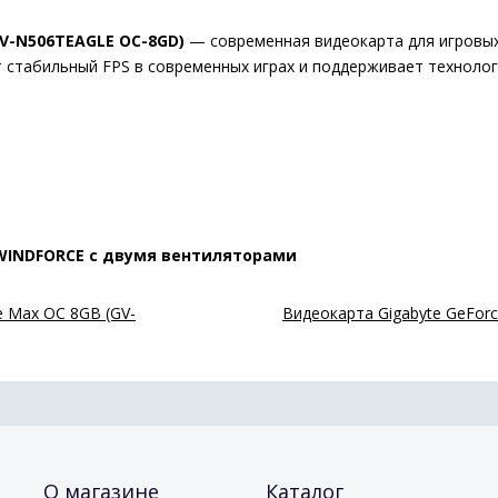
V-
N506TEAGLE
OC-
8GD)
—
современная
видеокарта
для
игровы
т
стабильный
FPS
в
современных
играх
и
поддерживает
техноло
WINDFORCE
с
двумя
вентиляторами
e Max OC 8GB (GV-
Видеокарта Gigabyte GeForc
О магазине
Каталог