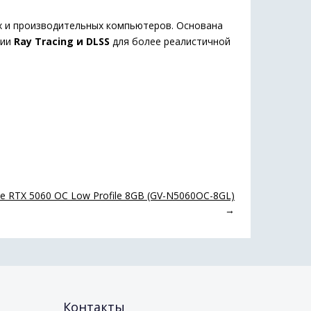
х
и
производительных
компьютеров.
Основана
гии
Ray
Tracing
и
DLSS
для
более
реалистичной
e RTX 5060 OC Low Profile 8GB (GV-N5060OC-8GL)
→
Контакты