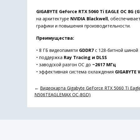
GIGABYTE
GeForce
RTX
5060
Ti
EAGLE
OC
8G (
G
на
архитектуре
NVIDIA
Blackwell
,
обеспечивае
графики
и
повышения
производительности.
Преимущества:
•
8
ГБ
видеопамяти
GDDR7
с
128-
битной
шиной
•
поддержка
Ray
Tracing
и
DLSS
•
заводской
разгон
OC
до
~
2617
МГц
•
эффективная
система
охлаждения
GIGABYTE
←
Видеокарта Gigabyte GeForce RTX 5060 Ti Eagl
N506TEAGLEMAX OC-8GD)