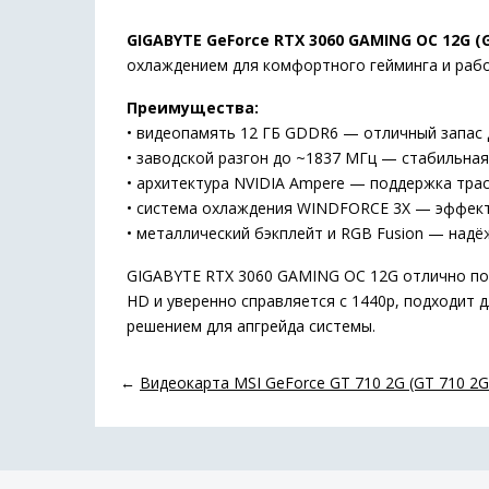
GIGABYTE GeForce RTX 3060 GAMING OC 12G 
охлаждением для комфортного гейминга и рабо
Преимущества:
• видеопамять 12 ГБ GDDR6 — отличный запас 
• заводской разгон до ~1837 МГц — стабильная
• архитектура NVIDIA Ampere — поддержка трас
• система охлаждения WINDFORCE 3X — эффект
• металлический бэкплейт и RGB Fusion — над
GIGABYTE RTX 3060 GAMING OC 12G отлично подо
HD и уверенно справляется с 1440p, подходит
решением для апгрейда системы.
←
Видеокарта MSI GeForce GT 710 2G (GT 710 2