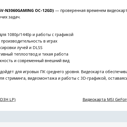
(GV-N3060GAMING OC-12GD)
— проверенная временем видеокарт
чих задач.
для 1080p/1440p и работы с графикой
 производительность в играх
сировки лучей и DLSS
ивный теплоотвод и тихая работа
ёжность и современный внешний вид
йдёт для игровых ПК среднего уровня. Видеокарта обеспечивае
 для стриминга, видеомонтажа и работы с 3D-графикой, оставая
GD3H LP)
Видеокарта MSI GeForc