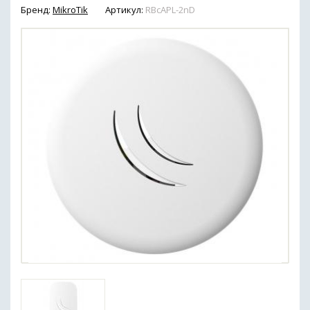
Бренд:
MikroTik
Артикул:
RBcAPL-2nD