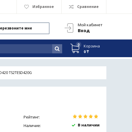
Избранное
Сравнение
Мой кабинет
ерезвоните мне
Вход
0
Корзина
0 ₸
SD420 TS2TESD420G
Рейтинг:
В наличии
Наличие: