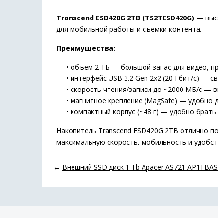
Transcend ESD420G 2TB (TS2TESD420G)
— высо
для мобильной работы и съёмки контента.
Преимущества:
• объём 2 ТБ — большой запас для видео, пр
• интерфейс USB 3.2 Gen 2x2 (20 Гбит/с) — с
• скорость чтения/записи до ~2000 МБ/с — в
• магнитное крепление (MagSafe) — удобно д
• компактный корпус (~48 г) — удобно брать 
Накопитель Transcend ESD420G 2TB отлично по
максимальную скорость, мобильность и удобст
←
Внешний SSD диск 1 Tb Apacer AS721 AP1TBA