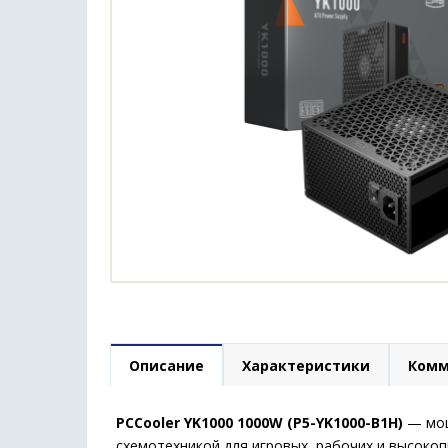
Описание
Характеристики
Комм
PCCooler YK1000 1000W (P5-YK1000-B1H)
— мощ
схемотехникой для игровых, рабочих и высоко