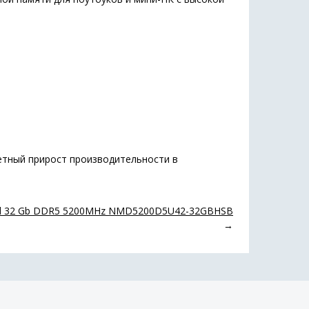
метный прирост производительности в
d 32 Gb DDR5 5200MHz NMD5200D5U42-32GBHSB
→