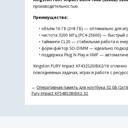
производительностью.
Преимущества:
• объём 16 ГБ (2×8 ГБ) — оптимально для игр
• частота 3200 МГц (PC4-25600) — быстрый о
• тайминги CL20 — стабильная работа и эне
• форм-фактор SO-DIMM — идеально подходит
• поддержка Plug N Play и XMP — автоматичес
Kingston FURY Impact KF432S20IBK2/16 отлично
повседневных задачах, играх и работе с ресур
←
Оперативная память для ноутбука 32 Gb (2x1
Fury Impact KF548S38IBK2-32