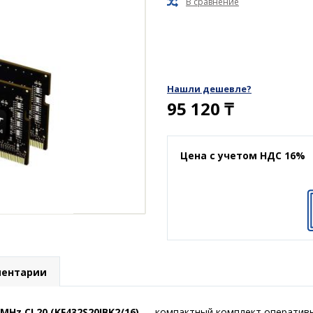
Нашли дешевле?
95 120
₸
Цена с учетом НДС 16%
ентарии
MHz CL20 (KF432S20IBK2/16)
— компактный комплект оперативно