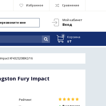
Избранное
Сравнение
Мой кабинет
ерезвоните мне
Вход
0
Корзина
0 ₸
Impact KF432S20IBK2/16
gston Fury Impact
Рейтинг: