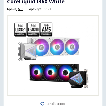
CoreLiquid I360 White
Бренд:
MSI
Артикул:
35121