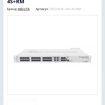
4S+RM
Бренд:
MikroTik
Артикул:
CRS328-4C-20S-4S+RM