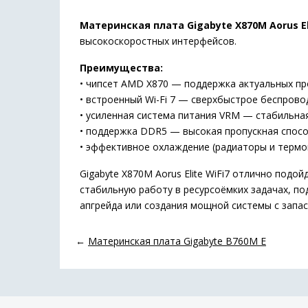
Материнская плата Gigabyte X870M Aorus Eli
высокоскоростных интерфейсов.
Преимущества:
• чипсет AMD X870 — поддержка актуальных пр
• встроенный Wi-Fi 7 — сверхбыстрое беспров
• усиленная система питания VRM — стабильна
• поддержка DDR5 — высокая пропускная спосо
• эффективное охлаждение (радиаторы и терм
Gigabyte X870M Aorus Elite WiFi7 отлично подо
стабильную работу в ресурсоёмких задачах, п
апгрейда или создания мощной системы с запас
←
Материнская плата Gigabyte B760M E