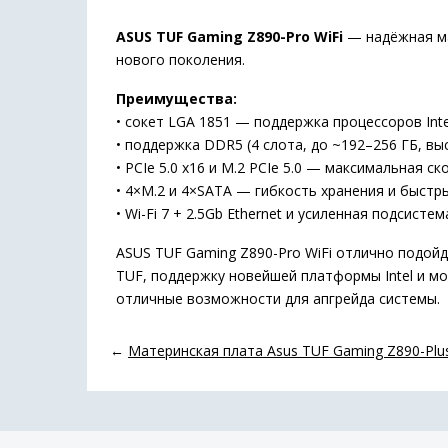
ASUS TUF Gaming Z890-Pro WiFi
— надёжная мат
нового поколения.
Преимущества:
• сокет LGA 1851 — поддержка процессоров Intel 
• поддержка DDR5 (4 слота, до ~192–256 ГБ, 
• PCIe 5.0 x16 и M.2 PCIe 5.0 — максимальная с
• 4×M.2 и 4×SATA — гибкость хранения и быстр
• Wi-Fi 7 + 2.5Gb Ethernet и усиленная подсис
ASUS TUF Gaming Z890-Pro WiFi отлично подойд
TUF, поддержку новейшей платформы Intel и м
отличные возможности для апгрейда системы.
←
Материнская плата Asus TUF Gaming Z890-Plus