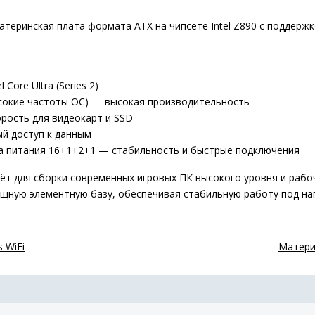
еринская плата формата ATX на чипсете Intel Z890 с поддержко
Core Ultra (Series 2)
высокие частоты OC) — высокая производительность
корость для видеокарт и SSD
ый доступ к данным
тема питания 16+1+2+1 — стабильность и быстрые подключения
ёт для сборки современных игровых ПК высокого уровня и рабо
ощную элементную базу, обеспечивая стабильную работу под на
 WiFi
Материн