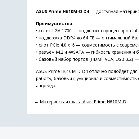
ASUS Prime H610M-D D4
— доступная материнск
Преимущества:
• сокет LGA 1700 — поддержка процессоров Inte
• поддержка DDR4 до 64 ГБ — оптимальный ба
• слот PCIe 4.0 x16 — совместимость с соврем
• разъём M.2 и 4×SATA — гибкость хранения и 
• базовый набор портов (HDMI, VGA, USB 3.2)
ASUS Prime H610M-D D4 отлично подойдёт для
работу, базовый функционал и совместимость
апгрейда.
←
Материнская плата Asus Prime H610M-D