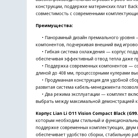
конструкции, поддержке материнских плат Back
совместимость с современными комплектующи
Преимущества:
• Панорамный дизайн премиального уровня — 
компонентов, подчеркивая внешний вид игрово
• Гибкая система охлаждения — корпус поддер
обеспечивая эффективный отвод тепла даже п
• Поддержка современных компонентов — совмес
длиной до 408 мм, процессорными кулерами выс
• Продуманная конструкция для удобной сбор
развитая система кабель-менеджмента позволя
• Два режима эксплуатации — комплект включа
выбрать между максимальной демонстрацией к
Корпус Lian Li O11 Vision Compact Black (G99
которым необходим стильный и функциональны
поддержке современных комплектующих, двум 
обеспечивает удобство сборки, стабильную ра