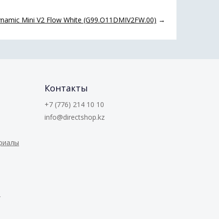
ynamic Mini V2 Flow White (G99.O11DMIV2FW.00)
→
Контакты
+7 (776) 214 10 10
info@directshop.kz
ериалы
е