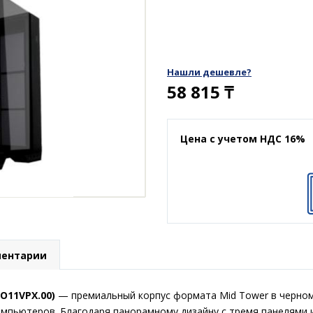
Нашли дешевле?
58 815
₸
Цена с учетом НДС 16%
ентарии
.O11VPX.00)
— премиальный корпус формата Mid Tower в черном
мпьютеров. Благодаря панорамному дизайну с тремя панелями и