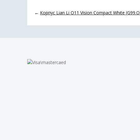
←
Корпус Lian Li O11 Vision Compact White (G99.