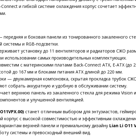
-Connect и гибкой системе охлаждения корпус сочетает эффект
ми.
передняя и боковая панели из тонированного закаленного сте
й системы и RGB-подсветки.
живает установку до 11 вентиляторов и радиаторов СЖО размер
ри использовании самых производительных комплектующих.
тим с материнскими платами Back-Connect ATX, E-ATX (до 280 
отой до 167 мм и блоками питания ATX длиной до 220 мм.
ки — двухкамерная компоновка, скрытая прокладка трубок СЖО
ют собрать аккуратную и удобную в обслуживании систему.
ет верхнюю панель из закаленного стекла для режима Vision и
омпонентов и улучшенной вентиляцией.
.O11VPX.00)
станет отличным выбором для энтузиастов, геймер
й корпус с высокой совместимостью и эффективным охлаждение
вариантам верхней панели и премиальному дизайну
Lian Li O11
боту системы и превосходный внешний вид.