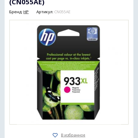
(CN055AE)
Бренд:
HP
Артикул:
CN055AE