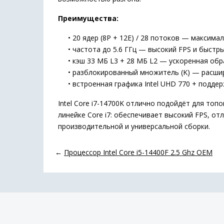
Преимущества:
• 20 ядер (8P + 12E) / 28 потоков — максимал
• частота до 5.6 ГГц — высокий FPS и быстры
• кэш 33 МБ L3 + 28 МБ L2 — ускоренная обр
• разблокированный множитель (K) — расшир
• встроенная графика Intel UHD 770 + поддер
Intel Core i7-14700K отлично подойдёт для то
линейке Core i7: обеспечивает высокий FPS, 
производительной и универсальной сборки.
←
Процессор Intel Core i5-14400F 2.5 Ghz OEM