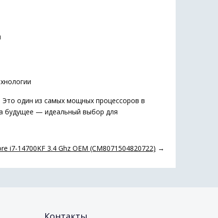
и
ехнологии
ч. Это один из самых мощных процессоров в
на будущее — идеальный выбор для
ore i7-14700KF 3.4 Ghz OEM (CM8071504820722)
→
Контакты