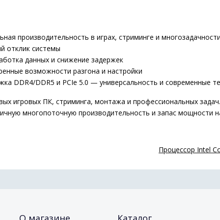
ьная производительность в играх, стриминге и многозадачност
й отклик системы
аботка данных и снижение задержек
енные возможности разгона и настройки
жка DDR4/DDR5 и PCIe 5.0 — универсальность и современные т
повых игровых ПК, стриминга, монтажа и профессиональных зада
отличную многопоточную производительность и запас мощности 
Процессор Intel C
О магазине
Каталог