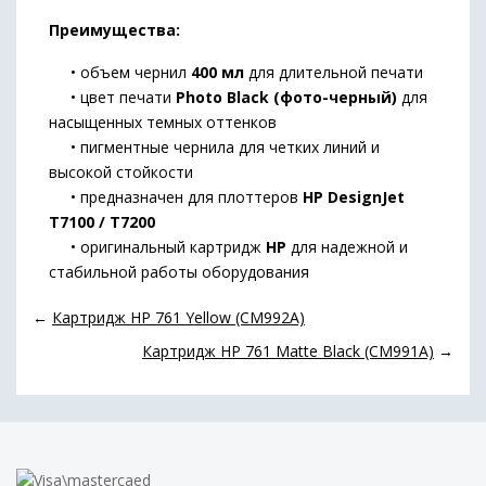
Преимущества:
• объем чернил
400 мл
для длительной печати
• цвет печати
Photo Black (фото-черный)
для
насыщенных темных оттенков
• пигментные чернила для четких линий и
высокой стойкости
• предназначен для плоттеров
HP DesignJet
T7100 / T7200
• оригинальный картридж
HP
для надежной и
стабильной работы оборудования
←
Картридж HP 761 Yellow (CM992A)
Картридж HP 761 Matte Black (CM991A)
→