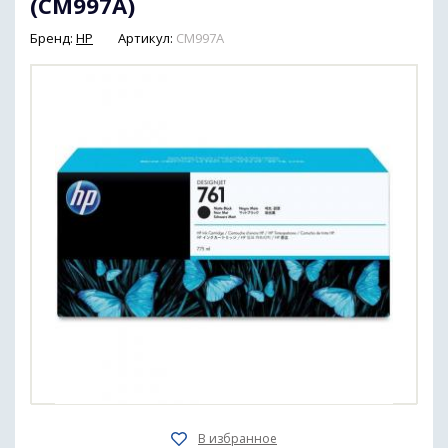
(CM997A)
Бренд:
HP
Артикул:
CM997A