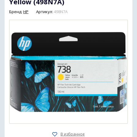
Yellow (498N7A)
Бренд:
HP
Артикул:
498N7A