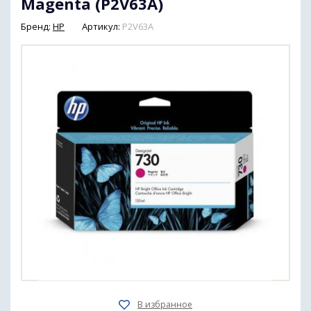
Magenta (P2V63A)
Бренд:
HP
Артикул:
P2V63A