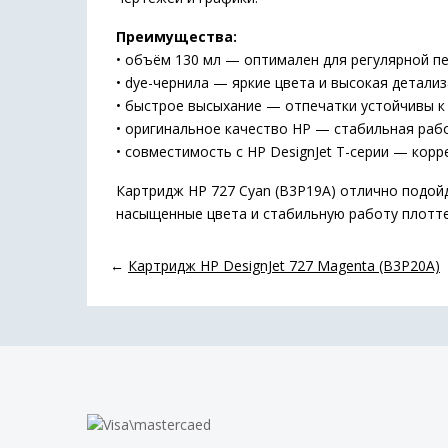
Преимущества:
• объём 130 мл — оптимален для регулярной п
• dye-чернила — яркие цвета и высокая детали
• быстрое высыхание — отпечатки устойчивы 
• оригинальное качество HP — стабильная раб
• совместимость с HP DesignJet T-серии — кор
Картридж HP 727 Cyan (B3P19A) отлично подойд
насыщенные цвета и стабильную работу плотте
←
Картридж HP DesignJet 727 Magenta (B3P20A)