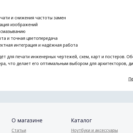
ечати и снижения частоты замен
зация изображений
к смазыванию
ота и точная цветопередача
ректная интеграция и надёжная работа
ёт для печати инженерных чертежей, схем, карт и постеров. О
ра, что делает его оптимальным выбором для архитекторов, ди
Пе
О магазине
Каталог
Статьи
Ноутбуки и аксессуары