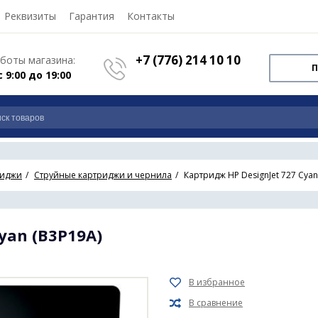
Реквизиты
Гарантия
Контакты
+7 (776) 214 10 10
боты магазина:
П
с 9:00 до 19:00
риджи
Струйные картриджи и чернила
Картридж HP DesignJet 727 Cyan
yan (B3P19A)