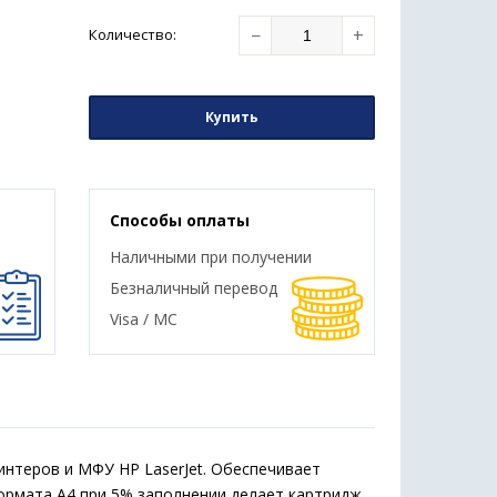
−
+
Количество
:
Купить
Способы оплаты
Наличными при получении
Безналичный перевод
Visa / MC
нтеров и МФУ HP LaserJet. Обеспечивает
ормата А4 при 5% заполнении делает картридж