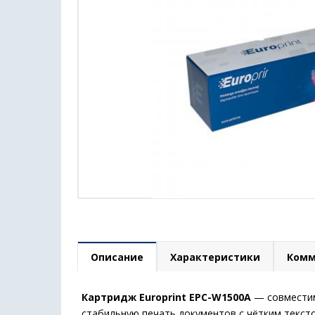
Описание
Характеристики
Комм
Картридж Europrint EPC-W1500A
— совместим
стабильную печать документов с чётким текст