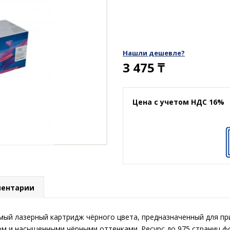
Нашли дешевле?
3 475
₸
Цена с учетом НДС 16%
ентарии
ый лазерный картридж чёрного цвета, предназначенный для при
ом и насыщенными чёрными оттенками. Ресурс до 975 страниц ф