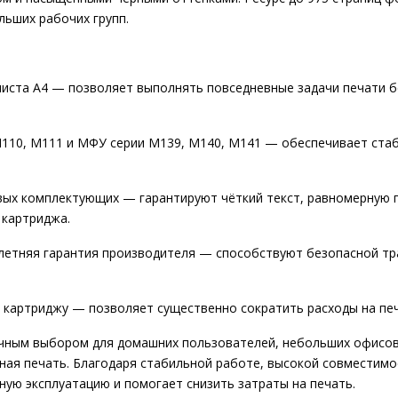
ьших рабочих групп.
иста А4 — позволяет выполнять повседневные задачи печати б
110, M111 и МФУ серии M139, M140, M141 — обеспечивает ста
ых комплектующих — гарантируют чёткий текст, равномерную п
 картриджа.
летняя гарантия производителя — способствуют безопасной тр
артриджу — позволяет существенно сократить расходы на печа
чным выбором для домашних пользователей, небольших офисов,
ная печать. Благодаря стабильной работе, высокой совместимо
ю эксплуатацию и помогает снизить затраты на печать.