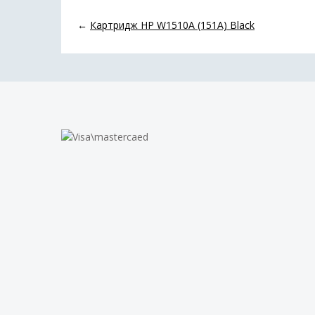
←
Картридж HP W1510A (151A) Black