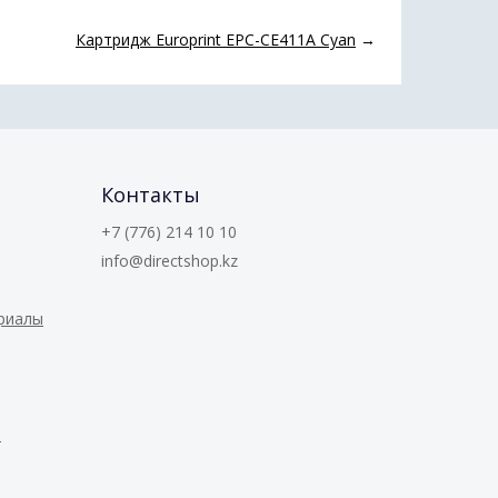
Картридж Europrint EPC-CE411A Cyan
→
Контакты
+7 (776) 214 10 10
info@directshop.kz
ериалы
е