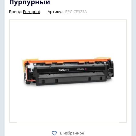
Пурпурный
Бренд:
Europrint
Артикул:
EPC-CE323A