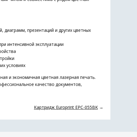
 диаграмм, презентаций и других цветных
при интенсивной эксплуатации
ройства
тройки
их условиях
ная и экономичная цветная лазерная печать.
офессиональное качество документов,
Картридж Europrint EPC-055BK
→