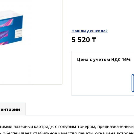
Нашли дешевле?
5 520
₸
Цена с учетом НДС 16%
ентарии
имый лазерный картридж с голубым тонером, предназначенный 
ь обеспечивает стабильное качество печати, оснащена встрое