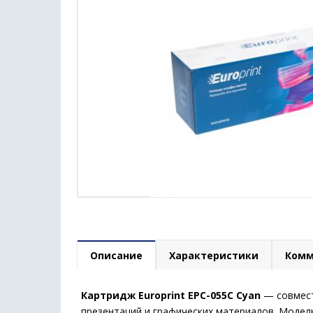
Описание
Характеристики
Комм
Картридж Europrint EPC-055C Cyan
— совмест
презентаций и графических материалов. Модел