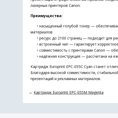
лазерных принтеров Canon.
Преимущества:
• насыщенный голубой тонер — обеспечивает 
материалов
• ресурс до 2100 страниц — подходит для рег
• встроенный чип — гарантирует корректное 
• совместимость с принтерами Canon — обесп
• надёжная конструкция — рассчитана на еже
Картридж Europrint EPC-055C Cyan станет отли
Благодаря высокой совместимости, стабильно
презентаций и рекламных материалов.
←
Картридж Europrint EPC-055M Magenta