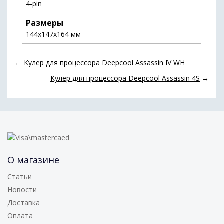
4-pin
Размеры
144х147х164 мм
←
Кулер для процессора Deepcool Assassin IV WH
Кулер для процессора Deepcool Assassin 4S
→
О магазине
Статьи
Новости
Доставка
Оплата