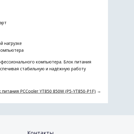
арт
ы
й нагрузке
компьютера
офессионального компьютера. Блок питания
еспечивая стабильную и надёжную работу
 питания PCCooler YT850 850W (P5-YT850-P1F)
→
Контакты