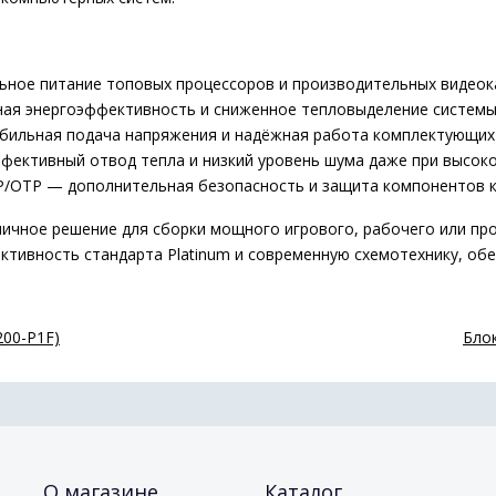
ное питание топовых процессоров и производительных видеок
ая энергоэффективность и сниженное тепловыделение систем
бильная подача напряжения и надёжная работа комплектующих
ективный отвод тепла и низкий уровень шума даже при высоко
/OTP — дополнительная безопасность и защита компонентов 
ичное решение для сборки мощного игрового, рабочего или пр
ктивность стандарта Platinum и современную схемотехнику, об
200-P1F)
Блок
О магазине
Каталог