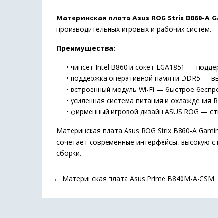
Материнская плата Asus ROG Strix B860-A G
производительных игровых и рабочих систем.
Преимущества:
• чипсет Intel B860 и сокет LGA1851 — поддер
• поддержка оперативной памяти DDR5 — выс
• встроенный модуль Wi-Fi — быстрое беспро
• усиленная система питания и охлаждения RO
• фирменный игровой дизайн ASUS ROG — сти
Материнская плата Asus ROG Strix B860-A Gam
сочетает современные интерфейсы, высокую с
сборки.
←
Материнская плата Asus Prime B840M-A-CSM