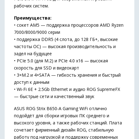
рабочих систем.
Преимущества:
• сокет AM5 — поддержка процессоров AMD Ryzen
7000/8000/9000 серии
• поддержка DDR5 (4 слота, до 128 ГБ+, высокие
частоты OC) — высокая производительность и
задел на будущее
• PCIe 5.0 (для M.2) и PCIe 4.0 x16 — высокая
скорость для SSD и видеокарт
• 3×M.2 и 4×SATA — гибкость хранения и быстрый
доступ к данным
• Wi-Fi 6E + 2.5Gb Ethernet и аудио ROG SupremeFX
— быстрые сети и качественный звук
ASUS ROG Strix B650-A Gaming WiFi отлично
подойдёт для сборки игровых ПК среднего и
высокого уровня, а также рабочих станций. Плата
сочетает фирменный дизайн ROG, стабильную
работу под нагрузкой и поддержку современных