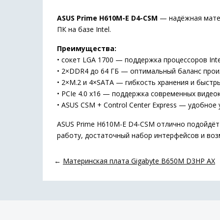
ASUS Prime H610M-E D4-CSM
— надёжная матер
ПК на базе Intel.
Преимущества:
• сокет LGA 1700 — поддержка процессоров Inte
• 2×DDR4 до 64 ГБ — оптимальный баланс про
• 2×M.2 и 4×SATA — гибкость хранения и быст
• PCIe 4.0 x16 — поддержка современных видео
• ASUS CSM + Control Center Express — удобное
ASUS Prime H610M-E D4-CSM отлично подойдёт
работу, достаточный набор интерфейсов и воз
←
Материнская плата Gigabyte B650M D3HP AX