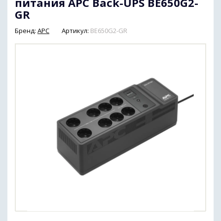
питания APC Back-UPS BE650G2-
GR
Бренд:
APC
Артикул:
BE650G2-GR