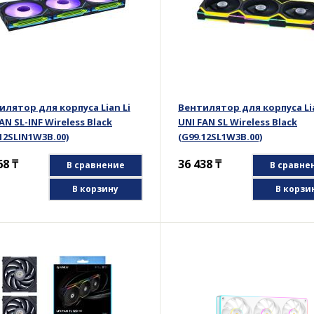
илятор для корпуса Lian Li
Вентилятор для корпуса Lia
AN SL-INF Wireless Black
UNI FAN SL Wireless Black
12SLIN1W3B.00)
(G99.12SL1W3B.00)
68
₸
36 438
₸
В сравнение
В сравне
В корзину
В корзи