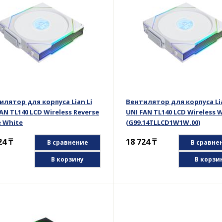
илятор для корпуса Lian Li
Вентилятор для корпуса Lia
AN TL140 LCD Wireless Reverse
UNI FAN TL140 LCD Wireless 
e White
(G99.14TLLCD1W1W.00)
.14RTLLCD1W1W.00)
24
₸
18 724
₸
В сравнение
В сравне
В корзину
В корзи