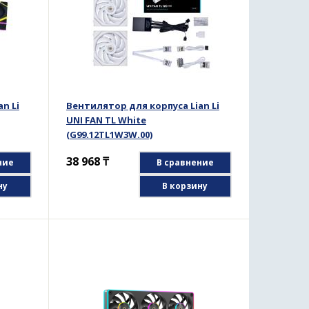
n Li
Вентилятор для корпуса Lian Li
UNI FAN TL White
(G99.12TL1W3W.00)
38 968
₸
ние
В сравнение
ну
В корзину