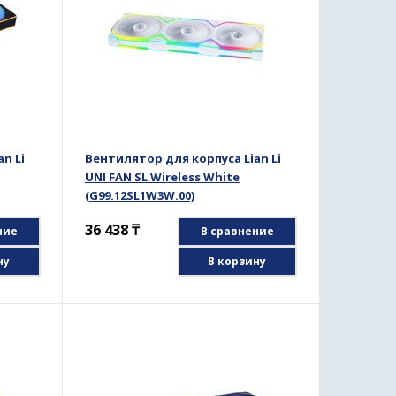
n Li
Вентилятор для корпуса Lian Li
UNI FAN SL Wireless White
(G99.12SL1W3W.00)
36 438
₸
ние
В сравнение
ну
В корзину