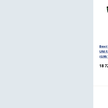
Вент
UNI F
(G99
18 7