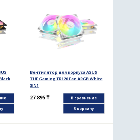
SUS
Вентилятор для корпуса ASUS
Black
TUF Gaming TR120 Fan ARGB White
3IN1
27 895
₸
ние
В сравнение
ну
В корзину