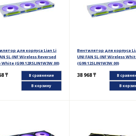
илятор для корпуса Lian Li
Вентилятор для корпуса Lia
AN SL-INF Wireless Reversed
UNI FAN SL-INF Wireless Whi
e White (G99.12RSLIN1W3W.00)
(G99.12SLIN1W3W.00)
68
₸
38 968
₸
В сравнение
В сравне
В корзину
В корзи