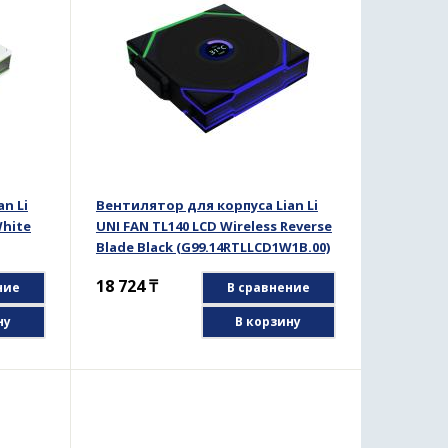
n Li
Вентилятор для корпуса Lian Li
White
UNI FAN TL140 LCD Wireless Reverse
Blade Black (G99.14RTLLCD1W1B.00)
18 724
₸
ние
В сравнение
ну
В корзину