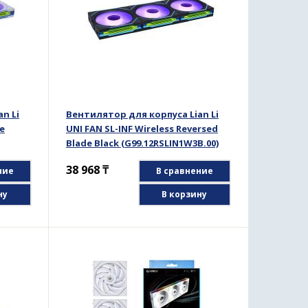
n Li
Вентилятор для корпуса Lian Li
te
UNI FAN SL-INF Wireless Reversed
Blade Black (G99.12RSLIN1W3B.00)
38 968
₸
ние
В сравнение
ну
В корзину