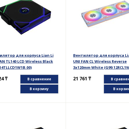
илятор для корпуса Lian Li
Вентилятор для корпуса Lia
AN TL140 LCD Wireless Black
UNI FAN CL Wireless Reverse
.14TLLCD1W1B.00)
3x120mm White (G99.12RCL1
24
₸
21 761
₸
В сравнение
В сравне
В корзину
В корзи