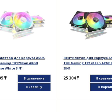
илятор для корпуса ASUS
Вентилятор для корпуса A
Gaming TR120 Fan ARGB
TUF Gaming TR120 Fan ARGB 
se White 3IN1
3IN1
95
₸
25 304
₸
В сравнение
В сравне
В корзину
В корзи