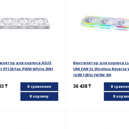
илятор для корпуса ASUS
Вентилятор для корпуса Lia
t PF120 Fan PWM White 3IN1
UNI FAN SL Wireless Reverse
(G99.12RSL1W3W.00)
03
₸
36 438
₸
В сравнение
В сравне
В корзину
В корзи