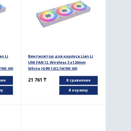
n Li
Вентилятор для корпуса Lian Li
UNI FAN CL Wireless 3 x120mm
W3W.00)
White (G99.12CL1W3W.00)
21 761
₸
ние
В сравнение
ну
В корзину