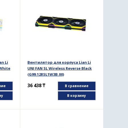
n Li
Вентилятор для корпуса Lian Li
 White
UNI FAN SL Wireless Reverse Black
(G99.12RSL1W3B.00)
36 438
₸
ние
В сравнение
ну
В корзину