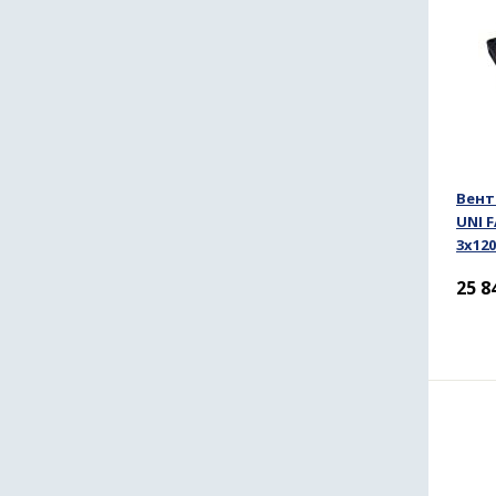
Вент
UNI F
3x120
25 8