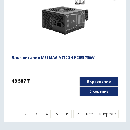
Блок питания MSI MAG A750GN PCIE5 750W
48 587
₸
В сравнение
В корзину
1
2
3
4
5
6
7
все
вперёд »