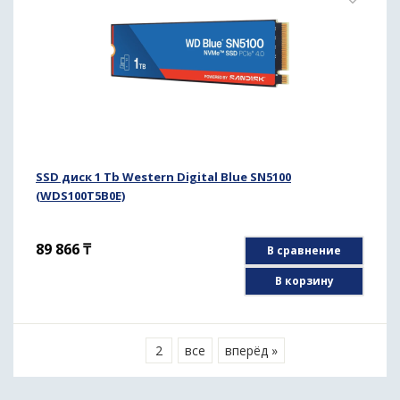
SSD диск 1 Tb Western Digital Blue SN5100
(WDS100T5B0E)
89 866
₸
В сравнение
В корзину
1
2
все
вперёд »