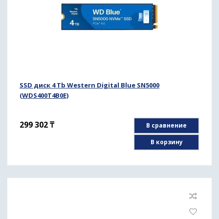
SSD диск 4 Tb Western Digital Blue SN5000
(WDS400T4B0E)
299 302
₸
В сравнение
В корзину