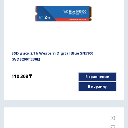
SSD диск 2 Tb Western Digital Blue SN5100
(WDS200T5B0E)
110 308
₸
В сравнение
В корзину