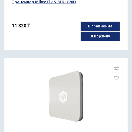
Трансивер MikroTik S-31DLC20D
11 820
₸
В сравнение
В корзину