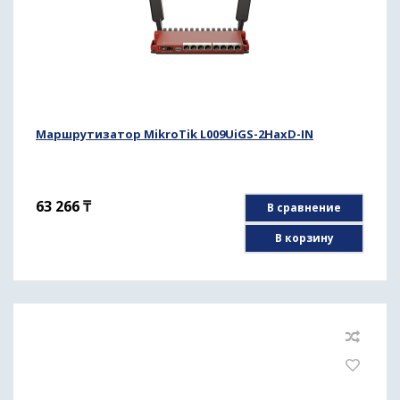
Маршрутизатор MikroTik L009UiGS-2HaxD-IN
63 266
₸
В сравнение
В корзину