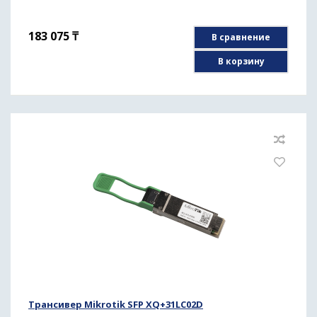
183 075
₸
В сравнение
В корзину
Трансивер Mikrotik SFP XQ+31LC02D