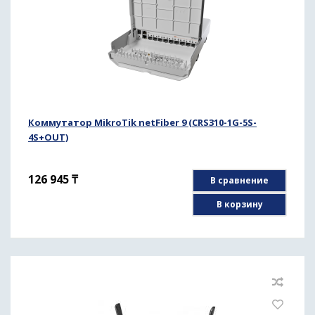
Коммутатор MikroTik netFiber 9 (CRS310-1G-5S-
4S+OUT)
126 945
₸
В сравнение
В корзину