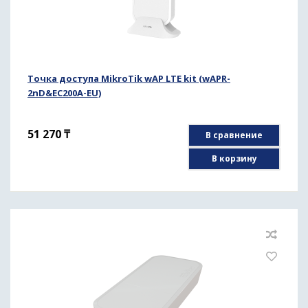
Точка доступа MikroTik wAP LTE kit (wAPR-
2nD&EC200A-EU)
51 270
₸
В сравнение
В корзину