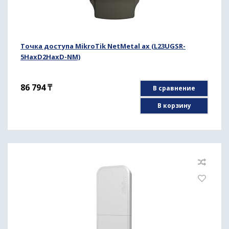
Точка доступа MikroTik NetMetal ax (L23UGSR-
5HaxD2HaxD-NM)
86 794
₸
В сравнение
В корзину