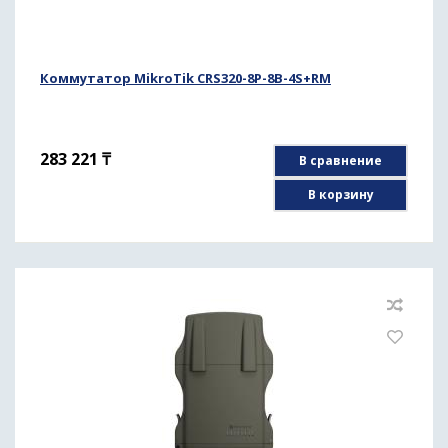
Коммутатор MikroTik CRS320-8P-8B-4S+RM
283 221
₸
В сравнение
В корзину