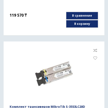
119 570
₸
В сравнение
В корзину
Комплект трансиверов MikroTik S-3553LC20D