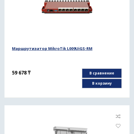
Маршрутизатор MikroTik L009UiGS-RM
59 678
₸
В сравнение
В корзину