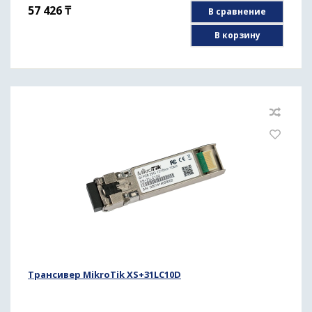
57 426
₸
В сравнение
В корзину
Трансивер MikroTik XS+31LC10D