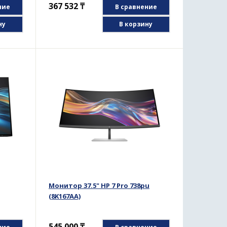
367 532
₸
ние
В сравнение
ну
В корзину
Монитор 37.5" HP 7 Pro 738pu
(8K167AA)
545 000
₸