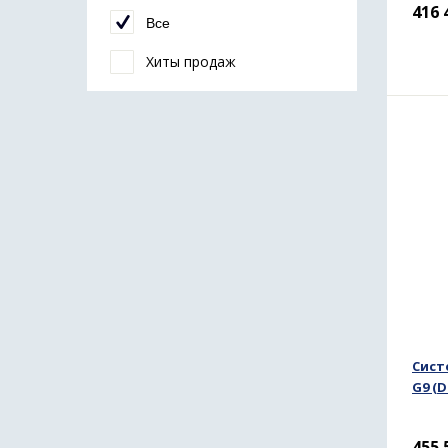
416 
Все
Хиты продаж
Сист
G9 (D
455 