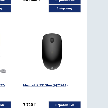
ние
В сравнение
ну
В корзину
27-
Мышь HP 230 Slim (AJ7C2AA)
7 720
₸
ние
В сравнение