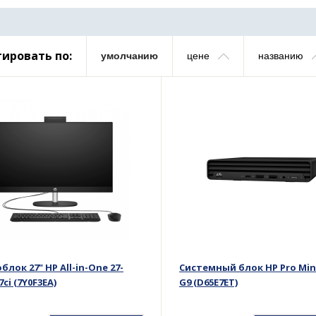
ировать по:
умолчанию
цене
названию
лок 27" HP All-in-One 27-
Системный блок HP Pro Mini
7ci (7Y0F3EA)
G9 (D65E7ET)