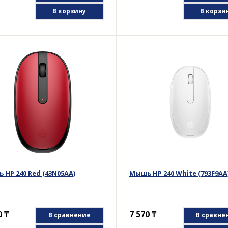
В корзину
В корзи
 HP 240 Red (43N05AA)
Мышь HP 240 White (793F9AA
0
₸
7 570
₸
В сравнение
В сравне