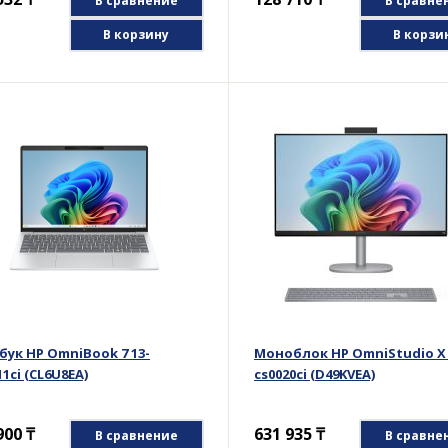
В сравнение
В сравне
В корзину
В корзи
бук HP OmniBook 7 13-
Моноблок HP OmniStudio X 
1ci (CL6U8EA)
cs0020ci (D49KVEA)
900
₸
631 935
₸
В сравнение
В сравне