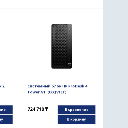
 2
Системный блок HP ProDesk 4
Tower G1i (C6QV1ET)
724 710
₸
ние
В сравнение
ну
В корзину