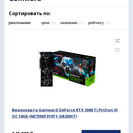
Сортировать по:
умолчанию
цене
названию
рейтингу
Видеокарта Gainward GeForce RTX 5060 Ti Python III
OC 16Gb (NE7506T019T1-GB2061T)