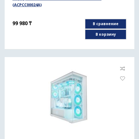
(ACPCC00024A)
99 980
₸
В сравнение
В корзину