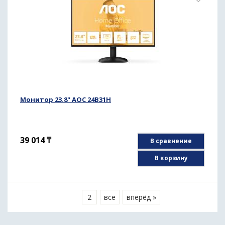
Монитор 23.8" AOC 24B31H
39 014
₸
В сравнение
В корзину
1
2
все
вперёд »